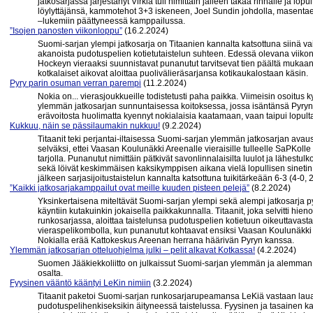
jatkosarjassa järjestänyt Virkiä tuli nimittäin jälleen takaa rinnalle ja 
löylyttäjänsä, kammotehot 3+3 iskeneen, Joel Sundin johdolla, masentaen
–lukemiin päättyneessä kamppailussa.
”Isojen panosten viikonloppu”
(16.2.2024)
Suomi-sarjan ylempi jatkosarja on Titaanien kannalta katsottuna siinä vai
akanoista pudotuspelien kotietutaistelun suhteen. Edessä olevana viiko
Hockeyn vieraaksi suunnistavat punanutut tarvitsevat tien päältä mukaans
kotkalaiset aikovat aloittaa puolivälieräsarjansa kotikaukalostaan käsin.
Pyry parin osuman verran parempi
(11.2.2024)
Nokia on... vierasjoukkueille todistetusti paha paikka. Viimeisin osoitus k
ylemmän jatkosarjan sunnuntaisessa koitoksessa, jossa isäntänsä Pyryn 
erävoitosta huolimatta kyennyt nokialaisia kaatamaan, vaan taipui lopult
Kukkuu, näin se pässilaumakin nukkuu!
(9.2.2024)
Titaanit teki perjantai-iltaisessa Suomi-sarjan ylemmän jatkosarjan avaus
selväksi, ettei Vaasan Koulunäkki Areenalle vieraisille tulleelle SaPKol
tarjolla. Punanutut nimittäin pätkivät savonlinnalaisilta luulot ja lähest
sekä löivät keskimmäisen kaksikymppisen aikana vielä lopullisen sinetin 
jälkeen sarjasijoitustaistelun kannalta katsottuna tuikitärkeään 6-3 (4-0, 2
”Kaikki jatkosarjakamppailut ovat meille kuuden pisteen pelejä”
(8.2.2024)
Yksinkertaisena miteltävät Suomi-sarjan ylempi sekä alempi jatkosarja 
käyntiin kutakuinkin jokaisella paikkakunnalla. Titaanit, joka selvitti hi
runkosarjassa, aloittaa taistelunsa pudotuspelien kotietuun oikeuttavasta 
vieraspelikombolla, kun punanutut kohtaavat ensiksi Vaasan Koulunäkki
Nokialla erää Kattokeskus Areenan herrana häärivän Pyryn kanssa.
Ylemmän jatkosarjan otteluohjelma julki – pelit alkavat Kotkassa!
(4.2.2024)
Suomen Jääkiekkoliitto on julkaissut Suomi-sarjan ylemmän ja alemman 
osalta.
Fyysinen vääntö kääntyi LeKin nimiin
(3.2.2024)
Titaanit paketoi Suomi-sarjan runkosarjarupeamansa LeKiä vastaan lau
pudotuspelihenkiseksikin äityneessä taistelussa. Fyysinen ja tasainen ka