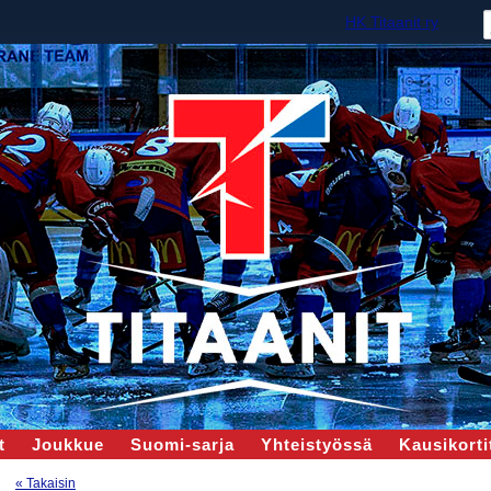
HK Titaanit ry
t
Joukkue
Suomi-sarja
Yhteistyössä
Kausikortit
« Takaisin