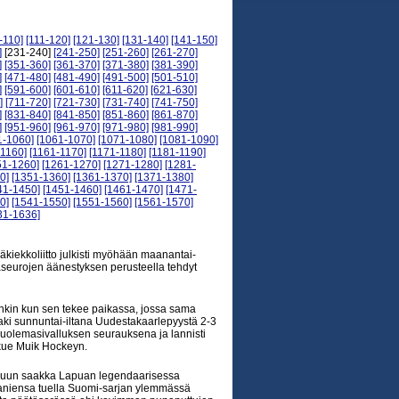
-110]
[111-120]
[121-130]
[131-140]
[141-150]
]
[231-240]
[241-250]
[251-260]
[261-270]
]
[351-360]
[361-370]
[371-380]
[381-390]
]
[471-480]
[481-490]
[491-500]
[501-510]
]
[591-600]
[601-610]
[611-620]
[621-630]
]
[711-720]
[721-730]
[731-740]
[741-750]
]
[831-840]
[841-850]
[851-860]
[861-870]
]
[951-960]
[961-970]
[971-980]
[981-990]
1-1060]
[1061-1070]
[1071-1080]
[1081-1090]
-1160]
[1161-1170]
[1171-1180]
[1181-1190]
51-1260]
[1261-1270]
[1271-1280]
[1281-
0]
[1351-1360]
[1361-1370]
[1371-1380]
41-1450]
[1451-1460]
[1461-1470]
[1471-
0]
[1541-1550]
[1551-1560]
[1561-1570]
31-1636]
iekkoliitto julkisti myöhään maanantai-
aseurojen äänestyksen perusteella tehdyt
kin kun sen tekee paikassa, jossa sama
haki sunnuntai-iltana Uudestakaarlepyystä 2-3
kuolemasivalluksen seurauksena ja lannisti
kkue Muik Hockeyn.
loppuun saakka Lapuan legendaarisessa
ppaniensa tuella Suomi-sarjan ylemmässä