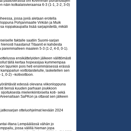
lopulta päätöserässä ohi kovimman punanuttujen
 näin kotkalaisvieraansa 6-3 (1-1, 2-2, 3-0)
heessa, jossa jyviä aletaan erotella
nloppuna Pohjanmaalle Virkiän ja Muik
a roppakaupalla lisää sarjapisteitä, mikäli
yseiselle faktalle saatiin Suomi-sarjan
hienosti haastanut Titaanit ei kahdesta
a paremmalleen maalein 5-3 (1-2, 4-0, 0-1).
ottelussa ensikättelyiden jälkeen välittömästi
le ollut tällä kertaa hopeasijaa kummempaa
ulkoon tajunkin pois heti ensimmäisessä erässä
kamppailun voittotaistelulle, lasketellen sen
-1, 0-2) –kotivoittoon.
pyörähtävät edessä olevana viikonloppuna
enosti tiensä kuuden parhaan joukkoon
sijoituksesta mielenkiintoisella koti- sekä
 Areenallaan SaPKon ja ottavat sen jälkeen
jatkosarjan otteluohjelmat kevään 2024
antai-iltana Lempäälässä vähän jo
mppailu, jossa välillä hieman jopa