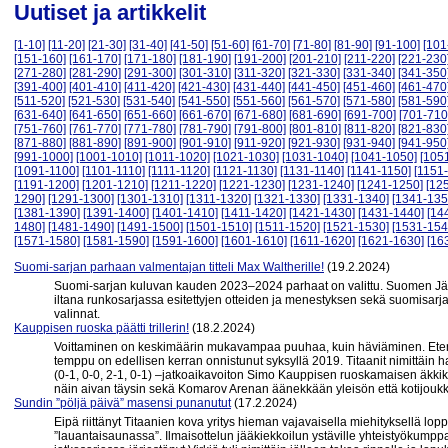
Uutiset ja artikkelit
[1-10]
[11-20]
[21-30]
[31-40]
[41-50]
[51-60]
[61-70]
[71-80]
[81-90]
[91-100]
[101
[151-160]
[161-170]
[171-180]
[181-190]
[191-200]
[201-210]
[211-220]
[221-230
[271-280]
[281-290]
[291-300]
[301-310]
[311-320]
[321-330]
[331-340]
[341-350
[391-400]
[401-410]
[411-420]
[421-430]
[431-440]
[441-450]
[451-460]
[461-470
[511-520]
[521-530]
[531-540]
[541-550]
[551-560]
[561-570]
[571-580]
[581-590
[631-640]
[641-650]
[651-660]
[661-670]
[671-680]
[681-690]
[691-700]
[701-710
[751-760]
[761-770]
[771-780]
[781-790]
[791-800]
[801-810]
[811-820]
[821-830
[871-880]
[881-890]
[891-900]
[901-910]
[911-920]
[921-930]
[931-940]
[941-950
[991-1000]
[1001-1010]
[1011-1020]
[1021-1030]
[1031-1040]
[1041-1050]
[105
[1091-1100]
[1101-1110]
[1111-1120]
[1121-1130]
[1131-1140]
[1141-1150]
[1151
[1191-1200]
[1201-1210]
[1211-1220]
[1221-1230]
[1231-1240]
[1241-1250]
[12
1290]
[1291-1300]
[1301-1310]
[1311-1320]
[1321-1330]
[1331-1340]
[1341-135
[1381-1390]
[1391-1400]
[1401-1410]
[1411-1420]
[1421-1430]
[1431-1440]
[14
1480]
[1481-1490]
[1491-1500]
[1501-1510]
[1511-1520]
[1521-1530]
[1531-154
[1571-1580]
[1581-1590]
[1591-1600]
[1601-1610]
[1611-1620]
[1621-1630]
[16
Suomi-sarjan parhaan valmentajan titteli Max Waltherille!
(19.2.2024)
Suomi-sarjan kuluvan kauden 2023–2024 parhaat on valittu. Suomen Jääk
iltana runkosarjassa esitettyjen otteiden ja menestyksen sekä suomisarj
valinnat.
Kauppisen ruoska päätti trillerin!
(18.2.2024)
Voittaminen on keskimäärin mukavampaa puuhaa, kuin häviäminen. Eten
temppu on edellisen kerran onnistunut syksyllä 2019. Titaanit nimittäin 
(0-1, 0-0, 2-1, 0-1) –jatkoaikavoiton Simo Kauppisen ruoskamaisen äkki
näin aivan täysin sekä Komarov Arenan äänekkään yleisön että kotijou
Sundin ”pöljä päivä” masensi punanutut
(17.2.2024)
Eipä riittänyt Titaanien kova yritys hieman vajavaisella miehityksellä 
”lauantaisaunassa”. Ilmaisottelun jääkiekkoilun ystäville yhteistyökum