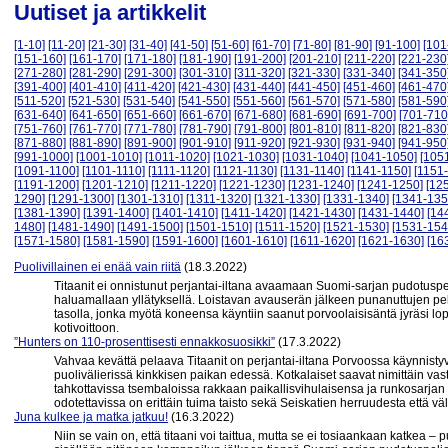
Uutiset ja artikkelit
[1-10]
[11-20]
[21-30]
[31-40]
[41-50]
[51-60]
[61-70]
[71-80]
[81-90]
[91-100]
[101
[151-160]
[161-170]
[171-180]
[181-190]
[191-200]
[201-210]
[211-220]
[221-230
[271-280]
[281-290]
[291-300]
[301-310]
[311-320]
[321-330]
[331-340]
[341-350
[391-400]
[401-410]
[411-420]
[421-430]
[431-440]
[441-450]
[451-460]
[461-470
[511-520]
[521-530]
[531-540]
[541-550]
[551-560]
[561-570]
[571-580]
[581-590
[631-640]
[641-650]
[651-660]
[661-670]
[671-680]
[681-690]
[691-700]
[701-710
[751-760]
[761-770]
[771-780]
[781-790]
[791-800]
[801-810]
[811-820]
[821-830
[871-880]
[881-890]
[891-900]
[901-910]
[911-920]
[921-930]
[931-940]
[941-950
[991-1000]
[1001-1010]
[1011-1020]
[1021-1030]
[1031-1040]
[1041-1050]
[105
[1091-1100]
[1101-1110]
[1111-1120]
[1121-1130]
[1131-1140]
[1141-1150]
[1151
[1191-1200]
[1201-1210]
[1211-1220]
[1221-1230]
[1231-1240]
[1241-1250]
[12
1290]
[1291-1300]
[1301-1310]
[1311-1320]
[1321-1330]
[1331-1340]
[1341-135
[1381-1390]
[1391-1400]
[1401-1410]
[1411-1420]
[1421-1430]
[1431-1440]
[14
1480]
[1481-1490]
[1491-1500]
[1501-1510]
[1511-1520]
[1521-1530]
[1531-154
[1571-1580]
[1581-1590]
[1591-1600]
[1601-1610]
[1611-1620]
[1621-1630]
[16
Puolivillainen ei enää vain riitä
(18.3.2022)
Titaanit ei onnistunut perjantai-iltana avaamaan Suomi-sarjan pudotusp
haluamallaan yllätyksellä. Loistavan avauserän jälkeen punanuttujen peli
tasolla, jonka myötä koneensa käyntiin saanut porvoolaisisäntä jyräsi lop
kotivoittoon.
”Hunters on 110-prosenttisesti ennakkosuosikki”
(17.3.2022)
Vahvaa kevättä pelaava Titaanit on perjantai-iltana Porvoossa käynnist
puolivälierissä kinkkisen paikan edessä. Kotkalaiset saavat nimittäin vas
tahkottavissa tsembaloissa rakkaan paikallisvihulaisensa ja runkosarjan
odotettavissa on erittäin tuima taisto sekä Seiskatien herruudesta että väl
Juna kulkee ja matka jatkuu!
(16.3.2022)
Niin se vain on, että titaani voi taittua, mutta se ei tosiaankaan katkea – pu