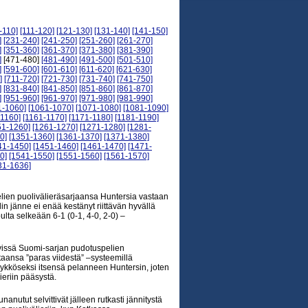
-110]
[111-120]
[121-130]
[131-140]
[141-150]
]
[231-240]
[241-250]
[251-260]
[261-270]
]
[351-360]
[361-370]
[371-380]
[381-390]
]
[471-480]
[481-490]
[491-500]
[501-510]
]
[591-600]
[601-610]
[611-620]
[621-630]
]
[711-720]
[721-730]
[731-740]
[741-750]
]
[831-840]
[841-850]
[851-860]
[861-870]
]
[951-960]
[961-970]
[971-980]
[981-990]
1-1060]
[1061-1070]
[1071-1080]
[1081-1090]
-1160]
[1161-1170]
[1171-1180]
[1181-1190]
51-1260]
[1261-1270]
[1271-1280]
[1281-
0]
[1351-1360]
[1361-1370]
[1371-1380]
41-1450]
[1451-1460]
[1461-1470]
[1471-
0]
[1541-1550]
[1551-1560]
[1561-1570]
31-1636]
elien puolivälieräsarjaansa Huntersia vastaan
n jänne ei enää kestänyt riittävän hyvällä
ulta selkeään 6-1 (0-1, 4-0, 2-0) –
yvissä Suomi-sarjan pudotuspelien
taansa ”paras viidestä” –systeemillä
 ykköseksi itsensä pelanneen Huntersin, joten
ieriin pääsystä.
nanutut selvittivät jälleen rutkasti jännitystä