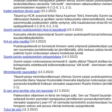
sisällään pitäneen kamppailun jälkeen tiensä Suomi-sarjan pudotuspelie
keskiviikkoiltana vieraisilla ”villi kortti” –kierroksen ratkaisuottelun mer
paremmakseen maalein 4-2 (1-0, 1-1, 2-1).
Kaikki edelleen täysin auki
(15.3.2022)
Titaanit ja HCIK avasivat tiistai-iltana Kaarinan Tele1 Areenalla Suomi-sar
ottelusarjan tiukalla ja ajoittain varsin tulikuumalla välienselvittelyllä. 
paremmuutta joukkueiden välille syntynyt, sillä maalilukemat olivat 60 mi
epätyypillisesti 2-2 (0-0, 0-2, 2-0).
Suomi-sarjan pudotuspelien liput ja kausikortit
(15.3.2022)
Kuluvalla viikolla käynnistyvät Suomi-sarjan pudotuspelit tuovat tullessa
kausikorttikäytäntöihin.
Nyt on aika nauttia!
(14.3.2022)
Pudotuspelikevät on tunnetusti ihmisen sekä erityisesti jääkiekkoilijan par
sen suurempia puristelematta tai jännittämättä, sillä mukaan pääsy kev
palkinto hyvin runkosarjan aikana hoidetusta työstä.
Suomi-sarjan pudotuspelien pelaamistapa
(14.3.2022)
Suomi-sarjan runkosarjassa komeasti 8. sijalle yltänyt Titaanit aloittaa
kohtaamalla oletettavasti tulikivenkatkuisessa ”villi kortti” –kierroksen ot
Kaarinan.
Minimitavoite saavutettu!
(13.3.2022)
Titaanit pelaa minimitavoitteenaan olleissa Suomi-sarjan pudotuspeleis
sunnuntai-iltana Vaasan Koulunäkki Areenalla käydyssä runkosarjan pä
punanutut kepittivät Kotkaan vieraaksi saapuneen Raahe-Kiekon jännittä
2-1).
Ei sen aina tarvitse olla niin kaunista
(12.3.2022)
Pakkovoiton ottaminen ei ikinä ole helppo juttu. Sen sai Titaanit lauantai
selkeästi kovien panosten kamppailua jännittäneen punanuttumiehistön 
vieraaksi saapunut Laser HT oli varmasta karsintoihin joutumisestaan huo
hengeen vetoon asti jaossa olleista kolmesta sarjapisteestä.
Tulos tai ulos
(11.3.2022)