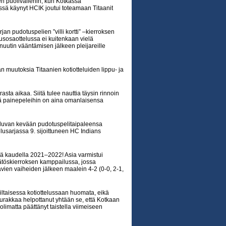
n puolivälieriin, kun Kotkassa
keissä käynyt HCIK joutui toteamaan Titaanit
jan pudotuspelien ”villi kortti” –kierroksen
Avausosaottelussa ei kuitenkaan vielä
nuutin vääntämisen jälkeen pleijareille
an muutoksia Titaanien kotiotteluiden lippu- ja
asta aikaa. Siitä tulee nauttia täysin rinnoin
ää painepeleihin on aina omanlaisensa
 kuluvan kevään pudotuspelitaipaleensa
telusarjassa 9. sijoittuneen HC Indians
sä kaudella 2021–2022! Asia varmistui
ätöskierroksen kamppailussa, jossa
vien vaiheiden jälkeen maalein 4-2 (0-0, 2-1,
-iltaisessa kotiottelussaan huomata, eikä
urakkaa helpottanut yhtään se, että Kotkaan
limatta päättänyt taistella viimeiseen