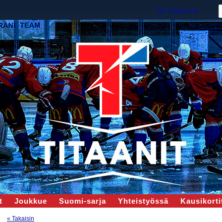
HK Titaanit ry
t
Joukkue
Suomi-sarja
Yhteistyössä
Kausikortit
« Takaisin