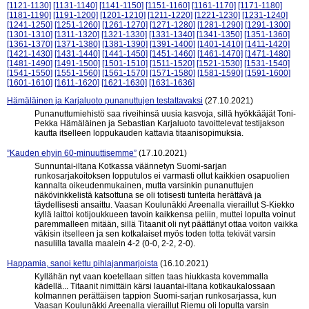
[1121-1130]
[1131-1140]
[1141-1150]
[1151-1160]
[1161-1170]
[1171-1180]
[1181-1190]
[1191-1200]
[1201-1210]
[1211-1220]
[1221-1230]
[1231-1240]
[1241-1250]
[1251-1260]
[1261-1270]
[1271-1280]
[1281-1290]
[1291-1300]
[1301-1310]
[1311-1320]
[1321-1330]
[1331-1340]
[1341-1350]
[1351-1360]
[1361-1370]
[1371-1380]
[1381-1390]
[1391-1400]
[1401-1410]
[1411-1420]
[1421-1430]
[1431-1440]
[1441-1450]
[1451-1460]
[1461-1470]
[1471-1480]
[1481-1490]
[1491-1500]
[1501-1510]
[1511-1520]
[1521-1530]
[1531-1540]
[1541-1550]
[1551-1560]
[1561-1570]
[1571-1580]
[1581-1590]
[1591-1600]
[1601-1610]
[1611-1620]
[1621-1630]
[1631-1636]
Hämäläinen ja Karjaluoto punanuttujen testattavaksi
(27.10.2021)
Punanuttumiehistö saa riveihinsä uusia kasvoja, sillä hyökkääjät Toni-
Pekka Hämäläinen ja Sebastian Karjaluoto tavoittelevat testijakson
kautta itselleen loppukauden kattavia titaanisopimuksia.
”Kauden ehyin 60-minuuttisemme”
(17.10.2021)
Sunnuntai-iltana Kotkassa väännetyn Suomi-sarjan
runkosarjakoitoksen lopputulos ei varmasti ollut kaikkien osapuolien
kannalta oikeudenmukainen, mutta varsinkin punanuttujen
näkövinkkelistä katsottuna se oli totisesti tunteita herättävä ja
täydellisesti ansaittu. Vaasan Koulunäkki Areenalla vieraillut S-Kiekko
kyllä laittoi kotijoukkueen tavoin kaikkensa peliin, muttei lopulta voinut
paremmalleen mitään, sillä Titaanit oli nyt päättänyt ottaa voiton vaikka
väkisin itselleen ja sen kotkalaiset myös toden totta tekivät varsin
nasulilla tavalla maalein 4-2 (0-0, 2-2, 2-0).
Happamia, sanoi kettu pihlajanmarjoista
(16.10.2021)
Kyllähän nyt vaan koetellaan sitten taas hiukkasta kovemmalla
kädellä... Titaanit nimittäin kärsi lauantai-iltana kotikaukalossaan
kolmannen perättäisen tappion Suomi-sarjan runkosarjassa, kun
Vaasan Koulunäkki Areenalla vieraillut Riemu oli lopulta varsin