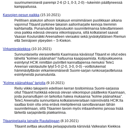
suurinumeroisesti parempi 2-6 (2-1, 0-3, 2-0) –lukemiin päättyneessä
kamppailussa.
Kasvojen pesun paikka
(15.10.2021)
Pelillisen alakulon alhoon lokakuun ensimmäisen puolikkaan aikana
vajonnut Titaanit pyrkinee takaisin aallonharjalle keinoja liiemmin
kaihtamatta. Punanutuille tarjoutuukin suunnitelmansa toteuttamiseen
oiva paikka edessä olevana viikonloppuna, sillä kotkalaiset saavat
Vaasan Koulunäkki Areenalleen vieraaksi sekä jyväskyläläisen Riemun
että Seinäjoen ylpeyden – S-Kiekon.
Virkamieskiekkoa
(10.10.2021)
Sunnuntaisella vierasretkellä Kaarinassa käväissyt Titaanit ei ollut edes
lähellä ”kolmen päänahan” haltuunsa kaappaamista. Kotijoukkueena
esiintynyt HCIK nimittäin pyöritteli kannattajiensa riemuksi Tele1
Areenan valotaululle tylyt 5-0 (2-0, 3-0, 0-0) –voittolukemat
hämmästyttävän virkamiesmäisesti Suomi-sarjan runkosarjaottelussa
esiintyneistä punanutuista.
”Kolme päänahkaa” tarjolla
(9.10.2021)
Reilu viikko takaperin edellisen kerran tositoimissa Suomi-sarjassa
ollut Titaanit hyökkää edessä olevan viikonlopun päätteeksi Kaarinaan,
josta punanuttujen on tarkoitus hakea mukaansa ”kolme päänahkaa”.
Tele1 Areenalla sunnuntaina kotkalaisvieraitaan isännöivällä HCIK:lla
saattaa tosin olla oma eriävä mielipiteensä sanottavanaan tähän
suunnitelmaan, sillä Titaanien tavoin myös intiaaniheimo janoaa lisää
tärkeitä sarjapisteitä plakkariinsa.
Titaanipelaajia lainalle Rautaliigaan
(8.10.2021)
Titaanit avittaa akuutista pelaajapulasta kärsivää Valkealan Kiekkoa