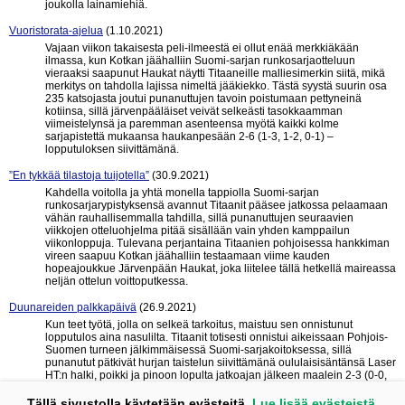
joukolla lainamiehiä.
Vuoristorata-ajelua
(1.10.2021)
Vajaan viikon takaisesta peli-ilmeestä ei ollut enää merkkiäkään
ilmassa, kun Kotkan jäähalliin Suomi-sarjan runkosarjaotteluun
vieraaksi saapunut Haukat näytti Titaaneille malliesimerkin siitä, mikä
merkitys on tahdolla lajissa nimeltä jääkiekko. Tästä syystä suurin osa
235 katsojasta joutui punanuttujen tavoin poistumaan pettyneinä
kotiinsa, sillä järvenpääläiset veivät selkeästi tasokkaamman
viimeistelynsä ja paremman asenteensa myötä kaikki kolme
sarjapistettä mukaansa haukanpesään 2-6 (1-3, 1-2, 0-1) –
lopputuloksen siivittämänä.
”En tykkää tilastoja tuijotella”
(30.9.2021)
Kahdella voitolla ja yhtä monella tappiolla Suomi-sarjan
runkosarjarypistyksensä avannut Titaanit pääsee jatkossa pelaamaan
vähän rauhallisemmalla tahdilla, sillä punanuttujen seuraavien
viikkojen otteluohjelma pitää sisällään vain yhden kamppailun
viikonloppuja. Tulevana perjantaina Titaanien pohjoisessa hankkiman
vireen saapuu Kotkan jäähalliin testaamaan viime kauden
hopeajoukkue Järvenpään Haukat, joka liitelee tällä hetkellä maireassa
neljän ottelun voittoputkessa.
Duunareiden palkkapäivä
(26.9.2021)
Kun teet työtä, jolla on selkeä tarkoitus, maistuu sen onnistunut
lopputulos aina nasulilta. Titaanit totisesti onnistui aikeissaan Pohjois-
Suomen turneen jälkimmäisessä Suomi-sarjakoitoksessa, sillä
punanutut pätkivät hurjan taistelun siivittämänä oululaisisäntänsä Laser
HT:n halki, poikki ja pinoon lopulta jatkoajan jälkeen maalein 2-3 (0-0,
1-1, 1-1, 0-1) sekä saivat näin työnteostaan haluamansa palkinnon!
Tällä sivustolla käytetään evästeitä.
Lue lisää evästeistä.