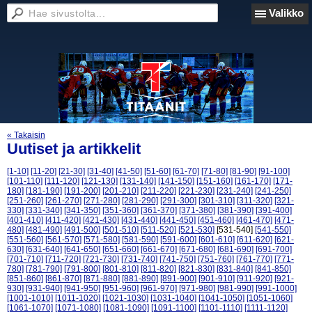
Valikko
« Takaisin
Uutiset ja artikkelit
[1-10]
[11-20]
[21-30]
[31-40]
[41-50]
[51-60]
[61-70]
[71-80]
[81-90]
[91-100]
[101-110]
[111-120]
[121-130]
[131-140]
[141-150]
[151-160]
[161-170]
[171-
180]
[181-190]
[191-200]
[201-210]
[211-220]
[221-230]
[231-240]
[241-250]
[251-260]
[261-270]
[271-280]
[281-290]
[291-300]
[301-310]
[311-320]
[321-
330]
[331-340]
[341-350]
[351-360]
[361-370]
[371-380]
[381-390]
[391-400]
[401-410]
[411-420]
[421-430]
[431-440]
[441-450]
[451-460]
[461-470]
[471-
480]
[481-490]
[491-500]
[501-510]
[511-520]
[521-530]
[531-540]
[541-550]
[551-560]
[561-570]
[571-580]
[581-590]
[591-600]
[601-610]
[611-620]
[621-
630]
[631-640]
[641-650]
[651-660]
[661-670]
[671-680]
[681-690]
[691-700]
[701-710]
[711-720]
[721-730]
[731-740]
[741-750]
[751-760]
[761-770]
[771-
780]
[781-790]
[791-800]
[801-810]
[811-820]
[821-830]
[831-840]
[841-850]
[851-860]
[861-870]
[871-880]
[881-890]
[891-900]
[901-910]
[911-920]
[921-
930]
[931-940]
[941-950]
[951-960]
[961-970]
[971-980]
[981-990]
[991-1000]
[1001-1010]
[1011-1020]
[1021-1030]
[1031-1040]
[1041-1050]
[1051-1060]
[1061-1070]
[1071-1080]
[1081-1090]
[1091-1100]
[1101-1110]
[1111-1120]