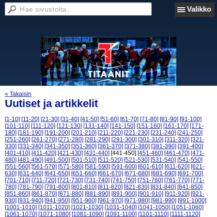
Valikko
« Takaisin
Uutiset ja artikkelit
[1-10]
[11-20]
[21-30]
[31-40]
[41-50]
[51-60]
[61-70]
[71-80]
[81-90]
[91-100]
[101-110]
[111-120]
[121-130]
[131-140]
[141-150]
[151-160]
[161-170]
[171-
180]
[181-190]
[191-200]
[201-210]
[211-220]
[221-230]
[231-240]
[241-250]
[251-260]
[261-270]
[271-280]
[281-290]
[291-300]
[301-310]
[311-320]
[321-
330]
[331-340]
[341-350]
[351-360]
[361-370]
[371-380]
[381-390]
[391-400]
[401-410]
[411-420]
[421-430]
[431-440]
[441-450]
[451-460]
[461-470]
[471-
480]
[481-490]
[491-500]
[501-510]
[511-520]
[521-530]
[531-540]
[541-550]
[551-560]
[561-570]
[571-580]
[581-590]
[591-600]
[601-610]
[611-620]
[621-
630]
[631-640]
[641-650]
[651-660]
[661-670]
[671-680]
[681-690]
[691-700]
[701-710]
[711-720]
[721-730]
[731-740]
[741-750]
[751-760]
[761-770]
[771-
780]
[781-790]
[791-800]
[801-810]
[811-820]
[821-830]
[831-840]
[841-850]
[851-860]
[861-870]
[871-880]
[881-890]
[891-900]
[901-910]
[911-920]
[921-
930]
[931-940]
[941-950]
[951-960]
[961-970]
[971-980]
[981-990]
[991-1000]
[1001-1010]
[1011-1020]
[1021-1030]
[1031-1040]
[1041-1050]
[1051-1060]
[1061-1070]
[1071-1080]
[1081-1090]
[1091-1100]
[1101-1110]
[1111-1120]