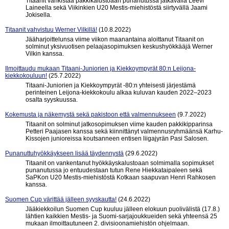
Titaanit vankistaa pakkikalustoaan punanutussa jatkavalla Leevi
Laineella sekä Viikinkien U20 Mestis-miehistöstä siirtyvällä Jaami
Jokisella.
Titaanit vahvistuu Werner Vilkillä!
(10.8.2022)
Jääharjoittelunsa viime viikon maanantaina aloittanut Titaanit on
solminut yksivuotisen pelaajasopimuksen keskushyökkääjä Werner
Vilkin kanssa.
Ilmoittaudu mukaan Titaani-Juniorien ja Kiekkoympyrät 80:n Leijona-
kiekkokouluun!
(25.7.2022)
Titaani-Juniorien ja Kiekkoympyrät -80:n yhteisesti järjestämä
perinteinen Leijona-kiekkokoulu alkaa kuluvan kauden 2022–2023
osalta syyskuussa.
Kokemusta ja näkemystä sekä pakistoon että valmennukseen
(9.7.2022)
Titaanit on solminut jatkosopimuksen viime kauden pakkikipparinsa
Petteri Paajasen kanssa sekä kiinnittänyt valmennusryhmäänsä Karhu-
Kissojen junioreissa koutsanneen entisen liigajyrän Pasi Salosen.
Punanuttuhyökkäykseen lisää täydennystä
(29.6.2022)
Titaanit on vankentanut hyökkäyskalustoaan solmimalla sopimukset
punanutussa jo entuudestaan tutun Rene Hiekkataipaleen sekä
SaPKon U20 Mestis-miehistöstä Kotkaan saapuvan Henri Rahkosen
kanssa.
Suomen Cup värittää jälleen syyskautta!
(24.6.2022)
Jääkiekkoilun Suomen Cup kuuluu jälleen elokuun puolivälistä (17.8.)
lähtien kaikkien Mestis- ja Suomi-sarjajoukkueiden sekä yhteensä 25
mukaan ilmoittautuneen 2. divisioonamiehistön ohjelmaan.