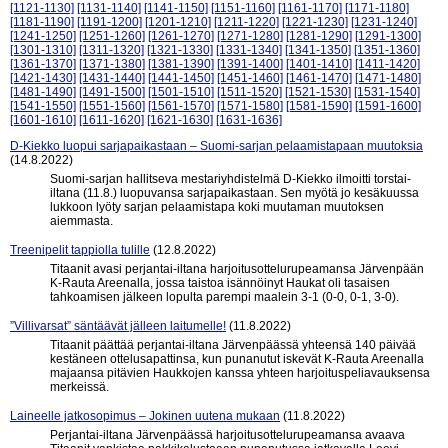
[1121-1130]
[1131-1140]
[1141-1150]
[1151-1160]
[1161-1170]
[1171-1180]
[1181-1190]
[1191-1200]
[1201-1210]
[1211-1220]
[1221-1230]
[1231-1240]
[1241-1250]
[1251-1260]
[1261-1270]
[1271-1280]
[1281-1290]
[1291-1300]
[1301-1310]
[1311-1320]
[1321-1330]
[1331-1340]
[1341-1350]
[1351-1360]
[1361-1370]
[1371-1380]
[1381-1390]
[1391-1400]
[1401-1410]
[1411-1420]
[1421-1430]
[1431-1440]
[1441-1450]
[1451-1460]
[1461-1470]
[1471-1480]
[1481-1490]
[1491-1500]
[1501-1510]
[1511-1520]
[1521-1530]
[1531-1540]
[1541-1550]
[1551-1560]
[1561-1570]
[1571-1580]
[1581-1590]
[1591-1600]
[1601-1610]
[1611-1620]
[1621-1630]
[1631-1636]
D-Kiekko luopui sarjapaikastaan – Suomi-sarjan pelaamistapaan muutoksia
(14.8.2022)
Suomi-sarjan hallitseva mestariyhdistelmä D-Kiekko ilmoitti torstai-
iltana (11.8.) luopuvansa sarjapaikastaan. Sen myötä jo kesäkuussa
lukkoon lyöty sarjan pelaamistapa koki muutaman muutoksen
aiemmasta.
Treenipelit tappiolla tulille
(12.8.2022)
Titaanit avasi perjantai-iltana harjoitusottelurupeamansa Järvenpään
K-Rauta Areenalla, jossa taistoa isännöinyt Haukat oli tasaisen
tahkoamisen jälkeen lopulta parempi maalein 3-1 (0-0, 0-1, 3-0).
”Villivarsat” säntäävät jälleen laitumelle!
(11.8.2022)
Titaanit päättää perjantai-iltana Järvenpäässä yhteensä 140 päivää
kestäneen ottelusapattinsa, kun punanutut iskevät K-Rauta Areenalla
majaansa pitävien Haukkojen kanssa yhteen harjoituspeliavauksensa
merkeissä.
Laineelle jatkosopimus – Jokinen uutena mukaan
(11.8.2022)
Perjantai-iltana Järvenpäässä harjoitusottelurupeamansa avaava