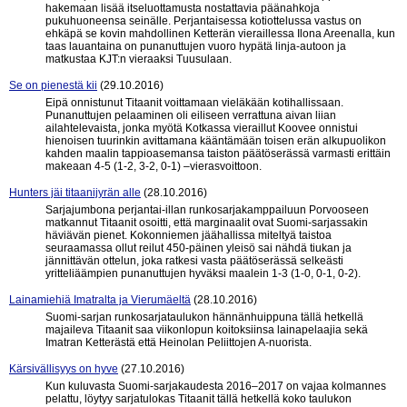
hakemaan lisää itseluottamusta nostattavia päänahkoja
pukuhuoneensa seinälle. Perjantaisessa kotiottelussa vastus on
ehkäpä se kovin mahdollinen Ketterän vieraillessa Ilona Areenalla, kun
taas lauantaina on punanuttujen vuoro hypätä linja-autoon ja
matkustaa KJT:n vieraaksi Tuusulaan.
Se on pienestä kii
(29.10.2016)
Eipä onnistunut Titaanit voittamaan vieläkään kotihallissaan.
Punanuttujen pelaaminen oli eiliseen verrattuna aivan liian
ailahtelevaista, jonka myötä Kotkassa vieraillut Koovee onnistui
hienoisen tuurinkin avittamana kääntämään toisen erän alkupuolikon
kahden maalin tappioasemansa taiston päätöserässä varmasti erittäin
makeaan 4-5 (1-2, 3-2, 0-1) –vierasvoittoon.
Hunters jäi titaanijyrän alle
(28.10.2016)
Sarjajumbona perjantai-illan runkosarjakamppailuun Porvooseen
matkannut Titaanit osoitti, että marginaalit ovat Suomi-sarjassakin
häviävän pienet. Kokonniemen jäähallissa miteltyä taistoa
seuraamassa ollut reilut 450-päinen yleisö sai nähdä tiukan ja
jännittävän ottelun, joka ratkesi vasta päätöserässä selkeästi
yritteliäämpien punanuttujen hyväksi maalein 1-3 (1-0, 0-1, 0-2).
Lainamiehiä Imatralta ja Vierumäeltä
(28.10.2016)
Suomi-sarjan runkosarjataulukon hännänhuippuna tällä hetkellä
majaileva Titaanit saa viikonlopun koitoksiinsa lainapelaajia sekä
Imatran Ketterästä että Heinolan Peliittojen A-nuorista.
Kärsivällisyys on hyve
(27.10.2016)
Kun kuluvasta Suomi-sarjakaudesta 2016–2017 on vajaa kolmannes
pelattu, löytyy sarjatulokas Titaanit tällä hetkellä koko taulukon