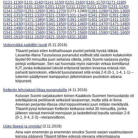
[1121-1130]
[1131-1140]
[1141-1150]
[1151-1160]
[1161-1170]
[1171-1180]
[1181-1190]
[1191-1200]
[1201-1210]
[1211-1220]
[1221-1230]
[1231-1240]
[1241-1250]
[1251-1260]
[1261-1270]
[1271-1280]
[1281-1290]
[1291-1300]
[1301-1310]
[1311-1320]
[1321-1330]
[1331-1340]
[1341-1350]
[1351-1360]
[1361-1370]
[1371-1380]
[1381-1390]
[1391-1400]
[1401-1410]
[1411-1420]
[1421-1430]
[1431-1440]
[1441-1450]
[1451-1460]
[1461-1470]
[1471-1480]
[1481-1490]
[1491-1500]
[1501-1510]
[1511-1520]
[1521-1530]
[1531-1540]
[1541-1550]
[1551-1560]
[1561-1570]
[1571-1580]
[1581-1590]
[1591-1600]
[1601-1610]
[1611-1620]
[1621-1630]
[1631-1636]
Voitonnälkä palkittiin isosti
(5.11.2016)
Titaanit pelasi eilen kotihallissaan puolet pelistä hyvää lätkää.
Lauantai-iltana Tuusulassa punanutut esittivät sitä vastoin kutakuinkin
täydet 60 minuuttia juuri sellaisia otteita, joilla Suomi-sarjassa pystyy
pelejä voittamaan. Sen sai huomata myös isännän virkaa toimittanut
KJT, jonka kotkalaiset iskivät erityisesti taiston toisessa erässä niin
pahasti tainnoksiin, etteivät tuusulalaiset siitä enää 2-6 (0-1, 1-4, 1-1) –
lukemin päättyneen kamppailun jälkimmäisen puoliskon aikana
toipuneet.
Ketterän tehojaksot liikaa punanutuille
(4.11.2016)
Kuluvan Suomi-sarjakauden toinen Kaakkois-Suomen herruustaisto oli
edeltäjäänsä pelillisesti selkeästi tasaisempi, mutta sillä ei Ilona
Areenan perjantai-iltassa ollut loppuviimeksi juuri mitään merkitystä.
Titaanit pysyi kotonaan Ketterän kelkassa reilut 30 minuuttia, jonka
jälkeen vieraat menivät menojaan ja laskettelivat lopulta selvään 2-8
(0-1, 0-4, 2-3) –vierasvoittoon.
Usko itseesi ja onnistu!
(3.11.2016)
Aina vain enemmän ja enemmän sinuiksi Suomi-sarjan vaatimustason
kanssa pääsevä Titaanit lähtee edessä olevana viikonloppuna