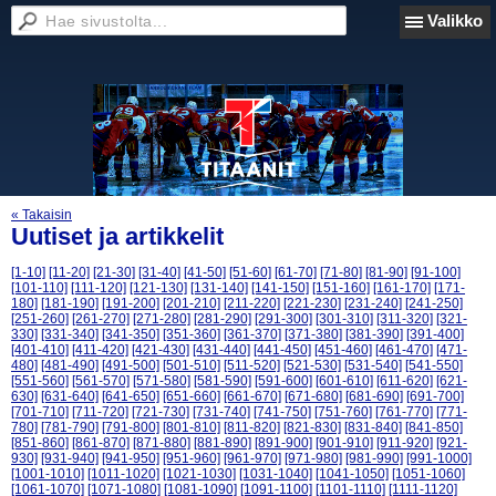
Valikko
« Takaisin
Uutiset ja artikkelit
[1-10]
[11-20]
[21-30]
[31-40]
[41-50]
[51-60]
[61-70]
[71-80]
[81-90]
[91-100]
[101-110]
[111-120]
[121-130]
[131-140]
[141-150]
[151-160]
[161-170]
[171-
180]
[181-190]
[191-200]
[201-210]
[211-220]
[221-230]
[231-240]
[241-250]
[251-260]
[261-270]
[271-280]
[281-290]
[291-300]
[301-310]
[311-320]
[321-
330]
[331-340]
[341-350]
[351-360]
[361-370]
[371-380]
[381-390]
[391-400]
[401-410]
[411-420]
[421-430]
[431-440]
[441-450]
[451-460]
[461-470]
[471-
480]
[481-490]
[491-500]
[501-510]
[511-520]
[521-530]
[531-540]
[541-550]
[551-560]
[561-570]
[571-580]
[581-590]
[591-600]
[601-610]
[611-620]
[621-
630]
[631-640]
[641-650]
[651-660]
[661-670]
[671-680]
[681-690]
[691-700]
[701-710]
[711-720]
[721-730]
[731-740]
[741-750]
[751-760]
[761-770]
[771-
780]
[781-790]
[791-800]
[801-810]
[811-820]
[821-830]
[831-840]
[841-850]
[851-860]
[861-870]
[871-880]
[881-890]
[891-900]
[901-910]
[911-920]
[921-
930]
[931-940]
[941-950]
[951-960]
[961-970]
[971-980]
[981-990]
[991-1000]
[1001-1010]
[1011-1020]
[1021-1030]
[1031-1040]
[1041-1050]
[1051-1060]
[1061-1070]
[1071-1080]
[1081-1090]
[1091-1100]
[1101-1110]
[1111-1120]