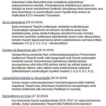
hakemaan lisää itseluottamusta nostattavia päänahkoja
pukuhuoneensa seinälle. Perjantaisessa kotiottelussa vastus on
ehkäpä se kovin mahdollinen Ketterän vieraillessa Ilona Areenalla, kun
taas lauantaina on punanuttujen vuoro hypätä linja-autoon ja
matkustaa KJT:n vieraaksi Tuusulaan.
Se on pienestä kii
(29.10.2016)
Eipä onnistunut Titaanit voittamaan vieläkään kotihallissaan.
Punanuttujen pelaaminen oli eiliseen verrattuna aivan liian
ailahtelevaista, jonka myötä Kotkassa vieraillut Koovee onnistui
hienoisen tuurinkin avittamana kääntämään toisen erän alkupuolikon
kahden maalin tappioasemansa taiston päätöserässä varmasti erittäin
makeaan 4-5 (1-2, 3-2, 0-1) –vierasvoittoon.
Hunters jäi titaanijyrän alle
(28.10.2016)
Sarjajumbona perjantai-illan runkosarjakamppailuun Porvooseen
matkannut Titaanit osoitti, että marginaalit ovat Suomi-sarjassakin
häviävän pienet. Kokonniemen jäähallissa miteltyä taistoa
seuraamassa ollut reilut 450-päinen yleisö sai nähdä tiukan ja
jännittävän ottelun, joka ratkesi vasta päätöserässä selkeästi
yritteliäämpien punanuttujen hyväksi maalein 1-3 (1-0, 0-1, 0-2).
Lainamiehiä Imatralta ja Vierumäeltä
(28.10.2016)
Suomi-sarjan runkosarjataulukon hännänhuippuna tällä hetkellä
majaileva Titaanit saa viikonlopun koitoksiinsa lainapelaajia sekä
Imatran Ketterästä että Heinolan Peliittojen A-nuorista.
Kärsivällisyys on hyve
(27.10.2016)
Kun kuluvasta Suomi-sarjakaudesta 2016–2017 on vajaa kolmannes
pelattu, löytyy sarjatulokas Titaanit tällä hetkellä koko taulukon