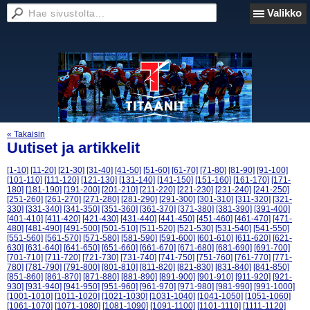
Valikko
« Takaisin
Uutiset ja artikkelit
[1-10]
[11-20]
[21-30]
[31-40]
[41-50]
[51-60]
[61-70]
[71-80]
[81-90]
[91-100]
[101-110]
[111-120]
[121-130]
[131-140]
[141-150]
[151-160]
[161-170]
[171-
180]
[181-190]
[191-200]
[201-210]
[211-220]
[221-230]
[231-240]
[241-250]
[251-260]
[261-270]
[271-280]
[281-290]
[291-300]
[301-310]
[311-320]
[321-
330]
[331-340]
[341-350]
[351-360]
[361-370]
[371-380]
[381-390]
[391-400]
[401-410]
[411-420]
[421-430]
[431-440]
[441-450]
[451-460]
[461-470]
[471-
480]
[481-490]
[491-500]
[501-510]
[511-520]
[521-530]
[531-540]
[541-550]
[551-560]
[561-570]
[571-580]
[581-590]
[591-600]
[601-610]
[611-620]
[621-
630]
[631-640]
[641-650]
[651-660]
[661-670]
[671-680]
[681-690]
[691-700]
[701-710]
[711-720]
[721-730]
[731-740]
[741-750]
[751-760]
[761-770]
[771-
780]
[781-790]
[791-800]
[801-810]
[811-820]
[821-830]
[831-840]
[841-850]
[851-860]
[861-870]
[871-880]
[881-890]
[891-900]
[901-910]
[911-920]
[921-
930]
[931-940]
[941-950]
[951-960]
[961-970]
[971-980]
[981-990]
[991-1000]
[1001-1010]
[1011-1020]
[1021-1030]
[1031-1040]
[1041-1050]
[1051-1060]
[1061-1070]
[1071-1080]
[1081-1090]
[1091-1100]
[1101-1110]
[1111-1120]