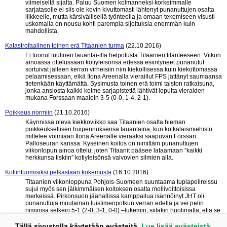
viimeiseltä sijalta. Paluu Suomen kolmanneksi korkeimmalle
sarjatasolle ei siis ole kovin kivuttomasti lähtenyt punanuttujen osalta
liikkeelle, mutta kärsivällisellä työnteolla ja omaan tekemiseen visusti
uskomalla on nousu kohti parempia sijoituksia enemmän kuin
mahdollista.
Katastrofaalinen toinen erä Titaanien turma
(22.10.2016)
Ei tuonut tuulinen lauantai-ilta helpotusta Titaanien tilanteeseen. Viikon
ainoassa ottelussaan kotiyleisönsä edessä esiintyneet punanutut
sortuivat jälleen kerran virheisiin niin kiekollisessa kuin kiekottomassa
pelaamisessaan, eikä Ilona Areenalla vieraillut FPS jättänyt saumaansa
tietenkään käyttämättä. Sysimusta toinen erä toimi taiston ratkaisuna,
jonka ansiosta kaikki kolme sarjapistettä lähtivät lopulta vieraiden
mukana Forssaan maalein 3-5 (0-0, 1-4, 2-1).
Poikkeus normiin
(21.10.2016)
Käynnissä oleva kiekkoviikko saa Titaanien osalta hieman
poikkeuksellisen huipennuksensa lauantaina, kun kotkalaismiehistö
mittelee voimiaan Ilona Areenalle vieraaksi saapuvan Forssan
Palloseuran kanssa. Kyseinen koitos on nimittäin punanuttujen
viikonlopun ainoa ottelu, joten Titaanit pääsee lataamaan ”kaikki
herkkunsa tiskiin” kotiyleisönsä valvovien silmien alla.
Kotiintuomisiksi pelkästään kokemusta
(16.10.2016)
Titaanien viikonloppuna Pohjois-Suomeen suuntaama tuplapelireissu
sujui myös sen jälkimmäisen koitoksen osalta mollivoittoisissa
merkeissä. Pirkonsuon jäähallissa kamppailua isännöinyt JHT oli
punanuttuja muutaman luistimenpotkun verran edellä ja vei pelin
nimiinsä selkein 5-1 (2-0, 3-1, 0-0) –lukemin, siitäkin huolimatta, että se
kulutti ottelun jälkimmäisellä puoliskolla runsaasti jäähypenkkiä.
Tällä sivustolla käytetään evästeitä.
Lue lisää evästeistä.