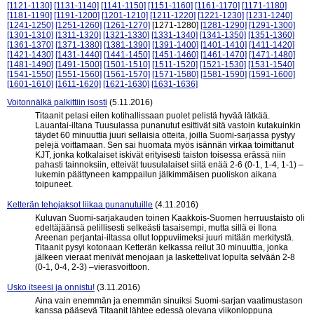
[1121-1130]
[1131-1140]
[1141-1150]
[1151-1160]
[1161-1170]
[1171-1180]
[1181-1190]
[1191-1200]
[1201-1210]
[1211-1220]
[1221-1230]
[1231-1240]
[1241-1250]
[1251-1260]
[1261-1270]
[1271-1280]
[1281-1290]
[1291-1300]
[1301-1310]
[1311-1320]
[1321-1330]
[1331-1340]
[1341-1350]
[1351-1360]
[1361-1370]
[1371-1380]
[1381-1390]
[1391-1400]
[1401-1410]
[1411-1420]
[1421-1430]
[1431-1440]
[1441-1450]
[1451-1460]
[1461-1470]
[1471-1480]
[1481-1490]
[1491-1500]
[1501-1510]
[1511-1520]
[1521-1530]
[1531-1540]
[1541-1550]
[1551-1560]
[1561-1570]
[1571-1580]
[1581-1590]
[1591-1600]
[1601-1610]
[1611-1620]
[1621-1630]
[1631-1636]
Voitonnälkä palkittiin isosti
(5.11.2016)
Titaanit pelasi eilen kotihallissaan puolet pelistä hyvää lätkää.
Lauantai-iltana Tuusulassa punanutut esittivät sitä vastoin kutakuinkin
täydet 60 minuuttia juuri sellaisia otteita, joilla Suomi-sarjassa pystyy
pelejä voittamaan. Sen sai huomata myös isännän virkaa toimittanut
KJT, jonka kotkalaiset iskivät erityisesti taiston toisessa erässä niin
pahasti tainnoksiin, etteivät tuusulalaiset siitä enää 2-6 (0-1, 1-4, 1-1) –
lukemin päättyneen kamppailun jälkimmäisen puoliskon aikana
toipuneet.
Ketterän tehojaksot liikaa punanutuille
(4.11.2016)
Kuluvan Suomi-sarjakauden toinen Kaakkois-Suomen herruustaisto oli
edeltäjäänsä pelillisesti selkeästi tasaisempi, mutta sillä ei Ilona
Areenan perjantai-iltassa ollut loppuviimeksi juuri mitään merkitystä.
Titaanit pysyi kotonaan Ketterän kelkassa reilut 30 minuuttia, jonka
jälkeen vieraat menivät menojaan ja laskettelivat lopulta selvään 2-8
(0-1, 0-4, 2-3) –vierasvoittoon.
Usko itseesi ja onnistu!
(3.11.2016)
Aina vain enemmän ja enemmän sinuiksi Suomi-sarjan vaatimustason
kanssa pääsevä Titaanit lähtee edessä olevana viikonloppuna