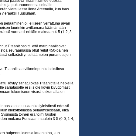
nssa pääsevä Titaanit lähtee edessä
nahkoja pukuhuoneensa seinälle.
rän vieraillessa Ilona Areenalla, kun taas
n vieraaksi Tuusulaan.
en pelaaminen oli eiliseen verrattuna aivan
ienoisen tuurinkin avittamana kääntämään
ässä varmasti erittäin makeaan 4-5 (1-2, 3-
 Titaanit osoitti, että marginaalit ovat
istoa seuraamassa ollut reilut 450-päinen
rässä selkeästi yritteliäämpien punanuttujen
a Titaanit saa viikonlopun koitoksiinsa
.
 löytyy sarjatulokas Titaanit tällä hetkellä
sarjatasolle ei siis ole kovin kivuttomasti
 ja omaan tekemiseen visusti uskomalla on
n ainoassa ottelussaan kotiyleisönsä edessä
ssa kuin kiekottomassa pelaamisessaan, eikä
 Sysimusta toinen erä toimi taiston
eraiden mukana Forssaan maalein 3-5 (0-0, 1-4,
isen huipennuksensa lauantaina, kun