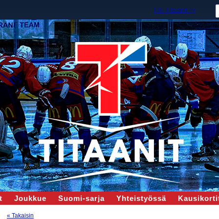
HK Titaanit ry
t
Joukkue
Suomi-sarja
Yhteistyössä
Kausikortit
« Takaisin