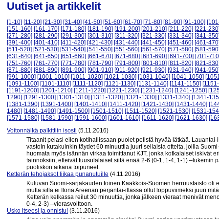
Uutiset ja artikkelit
[1-10]
[11-20]
[21-30]
[31-40]
[41-50]
[51-60]
[61-70]
[71-80]
[81-90]
[91-100]
[101
[151-160]
[161-170]
[171-180]
[181-190]
[191-200]
[201-210]
[211-220]
[221-230
[271-280]
[281-290]
[291-300]
[301-310]
[311-320]
[321-330]
[331-340]
[341-350
[391-400]
[401-410]
[411-420]
[421-430]
[431-440]
[441-450]
[451-460]
[461-470
[511-520]
[521-530]
[531-540]
[541-550]
[551-560]
[561-570]
[571-580]
[581-590
[631-640]
[641-650]
[651-660]
[661-670]
[671-680]
[681-690]
[691-700]
[701-710
[751-760]
[761-770]
[771-780]
[781-790]
[791-800]
[801-810]
[811-820]
[821-830
[871-880]
[881-890]
[891-900]
[901-910]
[911-920]
[921-930]
[931-940]
[941-950
[991-1000]
[1001-1010]
[1011-1020]
[1021-1030]
[1031-1040]
[1041-1050]
[105
[1091-1100]
[1101-1110]
[1111-1120]
[1121-1130]
[1131-1140]
[1141-1150]
[1151
[1191-1200]
[1201-1210]
[1211-1220]
[1221-1230]
[1231-1240]
[1241-1250]
[12
1290]
[1291-1300]
[1301-1310]
[1311-1320]
[1321-1330]
[1331-1340]
[1341-135
[1381-1390]
[1391-1400]
[1401-1410]
[1411-1420]
[1421-1430]
[1431-1440]
[14
1480]
[1481-1490]
[1491-1500]
[1501-1510]
[1511-1520]
[1521-1530]
[1531-154
[1571-1580]
[1581-1590]
[1591-1600]
[1601-1610]
[1611-1620]
[1621-1630]
[16
Voitonnälkä palkittiin isosti
(5.11.2016)
Titaanit pelasi eilen kotihallissaan puolet pelistä hyvää lätkää. Lauantai-
vastoin kutakuinkin täydet 60 minuuttia juuri sellaisia otteita, joilla Suo
huomata myös isännän virkaa toimittanut KJT, jonka kotkalaiset iskivät eri
tainnoksiin, etteivät tuusulalaiset siitä enää 2-6 (0-1, 1-4, 1-1) –lukem
puoliskon aikana toipuneet.
Ketterän tehojaksot liikaa punanutuille
(4.11.2016)
Kuluvan Suomi-sarjakauden toinen Kaakkois-Suomen herruustaisto oli edel
mutta sillä ei Ilona Areenan perjantai-iltassa ollut loppuviimeksi juuri mi
Ketterän kelkassa reilut 30 minuuttia, jonka jälkeen vieraat menivät menoj
0-4, 2-3) –vierasvoittoon.
Usko itseesi ja onnistu!
(3.11.2016)