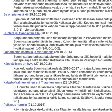
Aina vain enemmän ja enemmän sinuiksi Suomi-sarjan vaatimustason ka
olevana viikonloppuna hakemaan lisää itseluottamusta nostattavia pää
Perjantaisessa kotiottelussa vastus on ehkäpä se kovin mahdollinen Kette
lauantaina on punanuttujen vuoro hypätä linja-autoon ja matkustaa KJT:
Se on pienestä kii
(29.10.2016)
Eipä onnistunut Titaanit voittamaan vieläkään kotihallissaan. Punanuttuj
liian ailahtelevaista, jonka myötä Kotkassa vieraillut Koovee onnistui h
toisen erän alkupuolikon kahden maalin tappioasemansa taiston päätöser
2, 0-1) –vierasvoittoon.
Hunters jäi titaanijyrän alle
(28.10.2016)
Sarjajumbona perjantai-illan runkosarjakamppailuun Porvooseen matkannut
Suomi-sarjassakin häviävän pienet. Kokonniemen jäähallissa miteltyä ta
yleisö sai nähdä tiukan ja jännittävän ottelun, joka ratkesi vasta päätöse
hyväksi maalein 1-3 (1-0, 0-1, 0-2).
Lainamiehiä Imatralta ja Vierumäeltä
(28.10.2016)
Suomi-sarjan runkosarjataulukon hännänhuippuna tällä hetkellä majailev
lainapelaajia sekä Imatran Ketterästä että Heinolan Peliittojen A-nuorista
Kärsivällisyys on hyve
(27.10.2016)
Kun kuluvasta Suomi-sarjakaudesta 2016–2017 on vajaa kolmannes pelattu,
koko taulukon viimeiseltä sijalta. Paluu Suomen kolmanneksi korkeimmalle 
lähtenyt punanuttujen osalta liikkeelle, mutta kärsivällisellä työnteolla
nousu kohti parempia sijoituksia enemmän kuin mahdollista.
Katastrofaalinen toinen erä Titaanien turma
(22.10.2016)
Ei tuonut tuulinen lauantai-ilta helpotusta Titaanien tilanteeseen. Viiko
esiintyneet punanutut sortuivat jälleen kerran virheisiin niin kiekollise
Ilona Areenalla vieraillut FPS jättänyt saumaansa tietenkään käyttämättä.
ratkaisuna, jonka ansiosta kaikki kolme sarjapistettä lähtivät lopulta vi
2-1).
Poikkeus normiin
(21.10.2016)
Käynnissä oleva kiekkoviikko saa Titaanien osalta hieman poikkeuksell