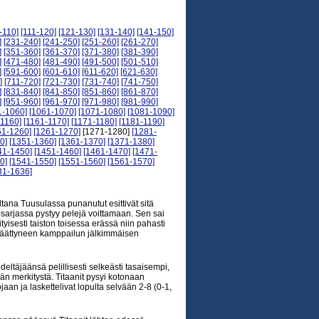
-110]
[111-120]
[121-130]
[131-140]
[141-150]
]
[231-240]
[241-250]
[251-260]
[261-270]
]
[351-360]
[361-370]
[371-380]
[381-390]
]
[471-480]
[481-490]
[491-500]
[501-510]
]
[591-600]
[601-610]
[611-620]
[621-630]
]
[711-720]
[721-730]
[731-740]
[741-750]
]
[831-840]
[841-850]
[851-860]
[861-870]
]
[951-960]
[961-970]
[971-980]
[981-990]
1-1060]
[1061-1070]
[1071-1080]
[1081-1090]
-1160]
[1161-1170]
[1171-1180]
[1181-1190]
51-1260]
[1261-1270]
[1271-1280]
[1281-
0]
[1351-1360]
[1361-1370]
[1371-1380]
41-1450]
[1451-1460]
[1461-1470]
[1471-
0]
[1541-1550]
[1551-1560]
[1561-1570]
31-1636]
iltana Tuusulassa punanutut esittivät sitä
mi-sarjassa pystyy pelejä voittamaan. Sen sai
tyisesti taiston toisessa erässä niin pahasti
in päättyneen kamppailun jälkimmäisen
täjäänsä pelillisesti selkeästi tasaisempi,
tään merkitystä. Titaanit pysyi kotonaan
aan ja laskettelivat lopulta selvään 2-8 (0-1,