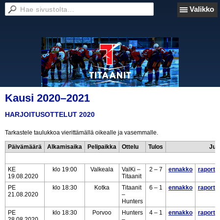
Valikko
Kausi 2020–2021
HARJOITUSOTTELUT 2020
Tarkastele taulukkoa vierittämällä oikealle ja vasemmalle.
Päivämäärä
Alkamisaika
Pelipaikka
Ottelu
Tulos
Jut
KE
klo 19:00
Valkeala
ValKi –
2 – 7
ennakko
raportti
19.08.2020
Titaanit
PE
klo 18:30
Kotka
Titaanit
6 – 1
ennakko
raportti
21.08.2020
–
Hunters
PE
klo 18:30
Porvoo
Hunters
4 – 1
ennakko
raportti
28.08.2020
–