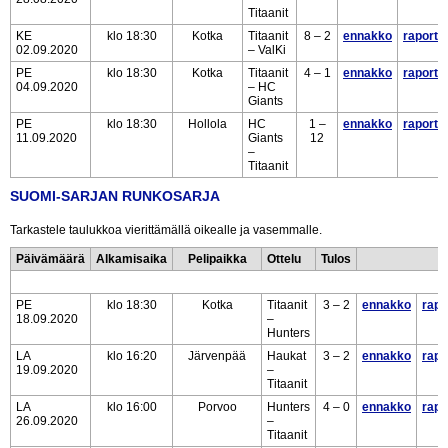
Titaanit
KE
klo 18:30
Kotka
Titaanit
8 – 2
ennakko
raportti
02.09.2020
– ValKi
PE
klo 18:30
Kotka
Titaanit
4 – 1
ennakko
raportti
04.09.2020
– HC
Giants
PE
klo 18:30
Hollola
HC
1 –
ennakko
raportti
11.09.2020
Giants
12
–
Titaanit
SUOMI-SARJAN RUNKOSARJA
Tarkastele taulukkoa vierittämällä oikealle ja vasemmalle.
Päivämäärä
Alkamisaika
Pelipaikka
Ottelu
Tulos
PE
klo 18:30
Kotka
Titaanit
3 – 2
ennakko
rapo
18.09.2020
–
Hunters
LA
klo 16:20
Järvenpää
Haukat
3 – 2
ennakko
rapo
19.09.2020
–
Titaanit
LA
klo 16:00
Porvoo
Hunters
4 – 0
ennakko
rapo
26.09.2020
–
Titaanit