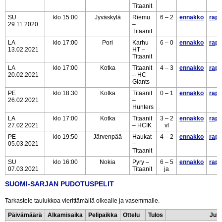
Titaanit
SU
klo 15:00
Jyväskylä
Riemu
6 – 2
ennakko
rapo
29.11.2020
–
Titaanit
LA
klo 17:00
Pori
Karhu
6 – 0
ennakko
rapo
13.02.2021
HT –
Titaanit
LA
klo 17:00
Kotka
Titaanit
4 – 3
ennakko
rapo
20.02.2021
– HC
Giants
PE
klo 18:30
Kotka
Titaanit
0 – 1
ennakko
rapo
26.02.2021
–
Hunters
LA
klo 17:00
Kotka
Titaanit
3 – 2
ennakko
rapo
27.02.2021
– HCIK
vl
PE
klo 19:50
Järvenpää
Haukat
4 – 2
ennakko
rapo
05.03.2021
–
Titaanit
SU
klo 16:00
Nokia
Pyry –
6 – 5
ennakko
rapo
07.03.2021
Titaanit
ja
SUOMI-SARJAN PUDOTUSPELIT
Tarkastele taulukkoa vierittämällä oikealle ja vasemmalle.
Päivämäärä
Alkamisaika
Pelipaikka
Ottelu
Tulos
Jutu