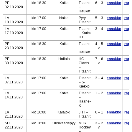
PE
klo 18:30
Kotka
Titaanit
6 – 3
ennakko
rapo
02.10.2020
–
Haukat
LA
klo 17:00
Nokia
Pyry –
5 – 3
ennakko
rapo
10.10.2020
Titaanit
LA
klo 17:00
Kotka
Titaanit
3 – 4
ennakko
rapo
17.10.2020
– Karhu
HT
PE
klo 18:30
Kotka
Titaanit
4 – 5
ennakko
rapo
23.10.2020
–
vl
Haukat
PE
klo 18:30
Hollola
HC
7 – 6
ennakko
rapo
30.10.2020
Giants
vl
–
Titaanit
LA
klo 17:00
Kotka
Titaanit
3 – 4
ennakko
rapo
07.11.2020
– S-
Kiekko
LA
klo 17:00
Kotka
Titaanit
1 – 2
ennakko
rapo
14.11.2020
–
Raahe-
K
LA
klo 16:00
Kalajoki
JHT –
6 – 1
ennakko
rapo
21.11.2020
Titaanit
SU
klo 16:00
Uusikaarlepyy
Muik
3 – 2
ennakko
rapo
22.11.2020
Hockey
vl
–